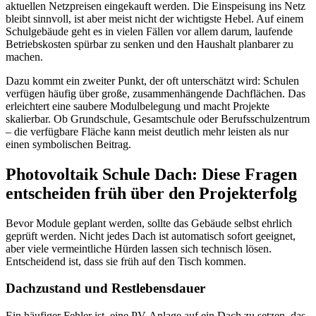
aktuellen Netzpreisen eingekauft werden. Die Einspeisung ins Netz
bleibt sinnvoll, ist aber meist nicht der wichtigste Hebel. Auf einem
Schulgebäude geht es in vielen Fällen vor allem darum, laufende
Betriebskosten spürbar zu senken und den Haushalt planbarer zu
machen.
Dazu kommt ein zweiter Punkt, der oft unterschätzt wird: Schulen
verfügen häufig über große, zusammenhängende Dachflächen. Das
erleichtert eine saubere Modulbelegung und macht Projekte
skalierbar. Ob Grundschule, Gesamtschule oder Berufsschulzentrum
– die verfügbare Fläche kann meist deutlich mehr leisten als nur
einen symbolischen Beitrag.
Photovoltaik Schule Dach: Diese Fragen
entscheiden früh über den Projekterfolg
Bevor Module geplant werden, sollte das Gebäude selbst ehrlich
geprüft werden. Nicht jedes Dach ist automatisch sofort geeignet,
aber viele vermeintliche Hürden lassen sich technisch lösen.
Entscheidend ist, dass sie früh auf den Tisch kommen.
Dachzustand und Restlebensdauer
Ein häufiger Fehler ist, eine PV-Anlage auf ein Dach zu setzen, das