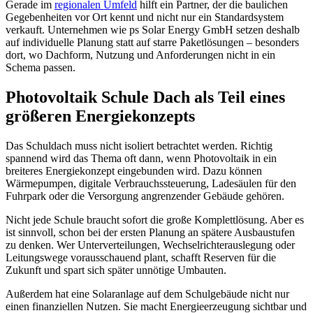
Gerade im
regionalen Umfeld
hilft ein Partner, der die baulichen
Gegebenheiten vor Ort kennt und nicht nur ein Standardsystem
verkauft. Unternehmen wie ps Solar Energy GmbH setzen deshalb
auf individuelle Planung statt auf starre Paketlösungen – besonders
dort, wo Dachform, Nutzung und Anforderungen nicht in ein
Schema passen.
Photovoltaik Schule Dach als Teil eines
größeren Energiekonzepts
Das Schuldach muss nicht isoliert betrachtet werden. Richtig
spannend wird das Thema oft dann, wenn Photovoltaik in ein
breiteres Energiekonzept eingebunden wird. Dazu können
Wärmepumpen, digitale Verbrauchssteuerung, Ladesäulen für den
Fuhrpark oder die Versorgung angrenzender Gebäude gehören.
Nicht jede Schule braucht sofort die große Komplettlösung. Aber es
ist sinnvoll, schon bei der ersten Planung an spätere Ausbaustufen
zu denken. Wer Unterverteilungen, Wechselrichterauslegung oder
Leitungswege vorausschauend plant, schafft Reserven für die
Zukunft und spart sich später unnötige Umbauten.
Außerdem hat eine Solaranlage auf dem Schulgebäude nicht nur
einen finanziellen Nutzen. Sie macht Energieerzeugung sichtbar und